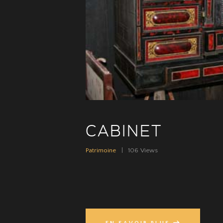
CABINET
Patrimoine
106
Views