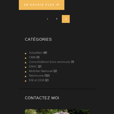
EN SAVOIR PLUS
NAVIGATION
<
PAGE
1
PAGE
2
DES
ARTICLES
CATÉGORIES
Actualités
(8)
CMN
(1)
Consolidation bois vermoulu
(1)
DRAC
(2)
Mobilier National
(2)
Patrimoine
(10)
RSE et DDR
(2)
CONTACTEZ MOI