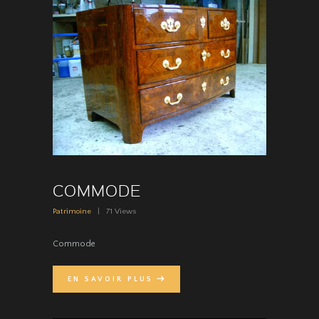
COMMODE
Patrimoine
71
Views
Commode
EN SAVOIR PLUS